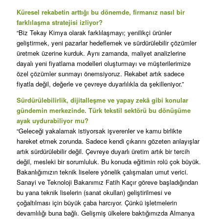
Küresel rekabetin arttığı bu dönemde, firmanız nasıl bir
farklılaşma stratejisi izliyor?
“Biz Tekay Kimya olarak farklılaşmayı; yenilikçi ürünler
geliştirmek, yeni pazarlar hedeflemek ve sürdürülebilir çözümler
üretmek üzerine kurduk. Aynı zamanda, maliyet analizlerine
dayalı yeni fiyatlama modelleri oluşturmayı ve müşterilerimize
özel çözümler sunmayı önemsiyoruz. Rekabet artık sadece
fiyatla değil, değerle ve çevreye duyarlılıkla da şekilleniyor.”
Sürdürülebilirlik, dijitalleşme ve yapay zekâ gibi konular
gündemin merkezinde. Türk tekstil sektörü bu dönüşüme
ayak uydurabiliyor mu?
“Geleceği yakalamak istiyorsak işverenler ve kamu birlikte
hareket etmek zorunda. Sadece kendi çıkarını gözeten anlayışlar
artık sürdürülebilir değil. Çevreye duyarlı üretim artık bir tercih
değil, mesleki bir sorumluluk. Bu konuda eğitimin rolü çok büyük.
Bakanlığımızın teknik liselere yönelik çalışmaları umut verici.
Sanayi ve Teknoloji Bakanımız Fatih Kaçır göreve başladığından
bu yana teknik liselerin (sanat okulları) geliştirilmesi ve
çoğaltılması için büyük çaba harcıyor. Çünkü işletmelerin
devamlılığı buna bağlı. Gelişmiş ülkelere baktığımızda Almanya