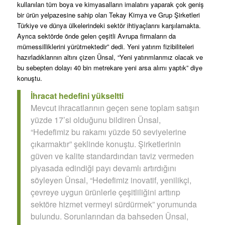
kullanılan tüm boya ve kimyasalların imalatını yaparak çok geniş
bir ürün yelpazesine sahip olan Tekay Kimya ve Grup Şirketleri
Türkiye ve dünya ülkelerindeki sektör ihtiyaçlarını karşılamakta.
Ayrıca sektörde önde gelen çeşitli Avrupa firmaların da
mümessilliklerini yürütmektedir” dedi. Yeni yatırım fizibiliteleri
hazırladıklarının altını çizen Ünsal, “Yeni yatırımlarımız olacak ve
bu sebepten dolayı 40 bin metrekare yeni arsa alımı yaptık” diye
konuştu.
İhracat hedefini yükseltti
Mevcut ihracatlarının geçen sene toplam satışın
yüzde 17’si olduğunu bildiren Ünsal,
“Hedefimiz bu rakamı yüzde 50 seviyelerine
çıkarmaktır” şeklinde konuştu. Şirketlerinin
güven ve kalite standardından taviz vermeden
piyasada edindiği payı devamlı artırdığını
söyleyen Ünsal, “Hedefimiz inovatif, yenilikçi,
çevreye uygun ürünlerle çeşitliliğini arttırıp
sektöre hizmet vermeyi sürdürmek” yorumunda
bulundu. Sorunlarından da bahseden Ünsal,