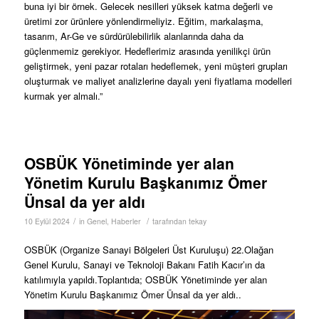
buna iyi bir örnek. Gelecek nesilleri yüksek katma değerli ve
üretimi zor ürünlere yönlendirmeliyiz. Eğitim, markalaşma,
tasarım, Ar-Ge ve sürdürülebilirlik alanlarında daha da
güçlenmemiz gerekiyor. Hedeflerimiz arasında yenilikçi ürün
geliştirmek, yeni pazar rotaları hedeflemek, yeni müşteri grupları
oluşturmak ve maliyet analizlerine dayalı yeni fiyatlama modelleri
kurmak yer almalı.”
OSBÜK Yönetiminde yer alan
Yönetim Kurulu Başkanımız Ömer
Ünsal da yer aldı
/
/
10 Eylül 2024
in
Genel
,
Haberler
tarafından
tekay
OSBÜK (Organize Sanayi Bölgeleri Üst Kuruluşu) 22.Olağan
Genel Kurulu, Sanayi ve Teknoloji Bakanı Fatih Kacır’ın da
katılımıyla yapıldı.Toplantıda; OSBÜK Yönetiminde yer alan
Yönetim Kurulu Başkanımız Ömer Ünsal da yer aldı..