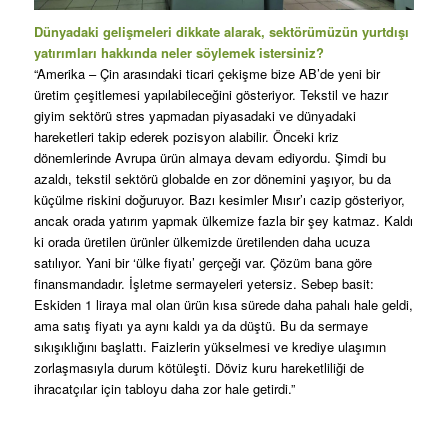
Dünyadaki gelişmeleri dikkate alarak, sektörümüzün yurtdışı
yatırımları hakkında neler söylemek istersiniz?
“Amerika – Çin arasındaki ticari çekişme bize AB’de yeni bir
üretim çeşitlemesi yapılabileceğini gösteriyor. Tekstil ve hazır
giyim sektörü stres yapmadan piyasadaki ve dünyadaki
hareketleri takip ederek pozisyon alabilir. Önceki kriz
dönemlerinde Avrupa ürün almaya devam ediyordu. Şimdi bu
azaldı, tekstil sektörü globalde en zor dönemini yaşıyor, bu da
küçülme riskini doğuruyor. Bazı kesimler Mısır’ı cazip gösteriyor,
ancak orada yatırım yapmak ülkemize fazla bir şey katmaz. Kaldı
ki orada üretilen ürünler ülkemizde üretilenden daha ucuza
satılıyor. Yani bir ‘ülke fiyatı’ gerçeği var. Çözüm bana göre
finansmandadır. İşletme sermayeleri yetersiz. Sebep basit:
Eskiden 1 liraya mal olan ürün kısa sürede daha pahalı hale geldi,
ama satış fiyatı ya aynı kaldı ya da düştü. Bu da sermaye
sıkışıklığını başlattı. Faizlerin yükselmesi ve krediye ulaşımın
zorlaşmasıyla durum kötüleşti. Döviz kuru hareketliliği de
ihracatçılar için tabloyu daha zor hale getirdi.”