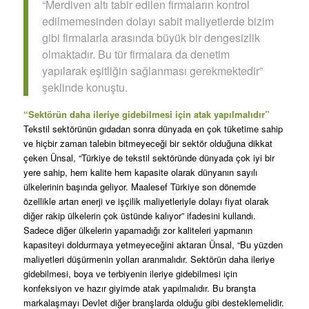
“Merdiven altı tabir edilen firmaların kontrol
edilmemesinden dolayı sabit maliyetlerde bizim
gibi firmalarla arasında büyük bir dengesizlik
olmaktadır. Bu tür firmalara da denetim
yapılarak eşitliğin sağlanması gerekmektedir”
şeklinde konuştu.
“Sektörün daha ileriye gidebilmesi için atak yapılmalıdır”
Tekstil sektörünün gıdadan sonra dünyada en çok tüketime sahip
ve hiçbir zaman talebin bitmeyeceği bir sektör olduğuna dikkat
çeken Ünsal, “Türkiye de tekstil sektöründe dünyada çok iyi bir
yere sahip, hem kalite hem kapasite olarak dünyanın sayılı
ülkelerinin başında geliyor. Maalesef Türkiye son dönemde
özellikle artan enerji ve işçilik maliyetleriyle dolayı fiyat olarak
diğer rakip ülkelerin çok üstünde kalıyor” ifadesini kullandı.
Sadece diğer ülkelerin yapamadığı zor kaliteleri yapmanın
kapasiteyi doldurmaya yetmeyeceğini aktaran Ünsal, “Bu yüzden
maliyetleri düşürmenin yolları aranmalıdır. Sektörün daha ileriye
gidebilmesi, boya ve terbiyenin ileriye gidebilmesi için
konfeksiyon ve hazır giyimde atak yapılmalıdır. Bu branşta
markalaşmayı Devlet diğer branşlarda olduğu gibi desteklemelidir.