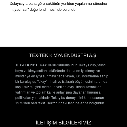
Dolayısıyla bana göre sektörün yeniden yapılanma sürecine
ihtiyacı var” değerlendirmesinde bulundu.
TEX-TEK KİMYA ENDÜSTRİ A.Ş.
TEX-TEK bir TEKAY GRUP
kuruluşudur. Tekay Grup, tekstil
boya ve kimyasalları sektöründe daima en iyi olmayı ve
müşteriye en iyiyi sunmayı hedefleyen, ISO normlarına sahip
bir kuruluştur. Tekay’ın hızlı ve istikrarlı büyümesinin ardında,
koşulsuz müşteri memnuniyeti anlayışı, insan kaynakları
yatırımları ve toplam kalite anlayışına dayanan kurumsal
politikaları yatmaktadır. Tekay bu deneyimini kurucusunun
1972’den beri tekstil sektöründeki tecrübelerine borçludur.
İLETİŞİM BİLGİLERİMİZ