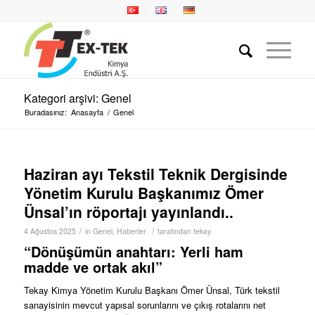
Kategori arşivi: Genel
Buradasınız:
Anasayfa
/
Genel
Haziran ayı Tekstil Teknik Dergisinde
Yönetim Kurulu Başkanımız Ömer
Ünsal’ın röportajı yayınlandı..
/
/
4 Ağustos 2025
in
Genel
,
Haberler
tarafından
tekay
“Dönüşümün anahtarı: Yerli ham
madde ve ortak akıl”
Tekay Kimya Yönetim Kurulu Başkanı Ömer Ünsal, Türk tekstil
sanayisinin mevcut yapısal sorunlarını ve çıkış rotalarını net