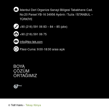
İstanbul Deri Organize Sanayi Bölgesi Tabakhane Cad.
No:20 Parsel:YB-16 34956 Aydınlı / Tuzla / İSTANBUL –
TÜRKİYE
+90 (216) 591 06 83 – 84 – 85 (pbx)
+90 (216) 591 06 75
info@tex-tek.com
P.tesi-Cuma: 9:00-18:00 arası açık
BOYA
ÇÖZÜM
ORTAĞIMIZ
© Telif Hakkı -
Tekay Kimya