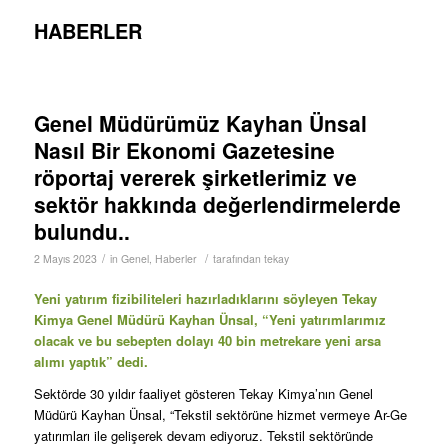
HABERLER
Genel Müdürümüz Kayhan Ünsal
Nasıl Bir Ekonomi Gazetesine
röportaj vererek şirketlerimiz ve
sektör hakkında değerlendirmelerde
bulundu..
/
/
2 Mayıs 2023
in
Genel
,
Haberler
tarafından
tekay
Yeni yatırım fizibiliteleri hazırladıklarını söyleyen Tekay
Kimya Genel Müdürü Kayhan Ünsal, “Yeni yatırımlarımız
olacak ve bu sebepten dolayı 40 bin metrekare yeni arsa
alımı yaptık” dedi.
Sektörde 30 yıldır faaliyet gösteren Tekay Kimya’nın Genel
Müdürü Kayhan Ünsal, “Tekstil sektörüne hizmet vermeye Ar-Ge
yatırımları ile gelişerek devam ediyoruz. Tekstil sektöründe